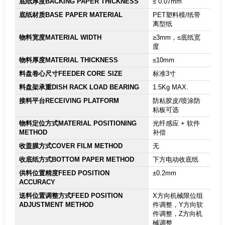
底纸厚度BACKING PAPER THICKNESS
≤ 0.07mm
底纸材质BASE PAPER MATERIAL
PET塑料模/纸带
离型纸
物料宽度MATERIAL WIDTH
≥3mm，≤底纸宽
度
物料厚度MATERIAL THICKNESS
≤10mm
料盘卷心尺寸FEEDER CORE SIZE
标准3寸
料盘架承重DISH RACK LOAD BEARING
1.5Kg MAX.
接料平台RECEIVING PLATFORM
防粘胶皮/喷涂防
粘板可选
物料定位方式MATERIAL POSITIONING
光纤感应 + 软件
METHOD
补偿
收盖膜方式COVER FILM METHOD
无
收底纸方式BOTTOM PAPER METHOD
下方电动收底纸
供料位置精度FEED POSITION
±0.2mm
ACCURACY
送料位置调整方式FEED POSITION
X方向机械限位组
ADJUSTMENT METHOD
件调整，Y方向软
件调整，Z方向机
械调整