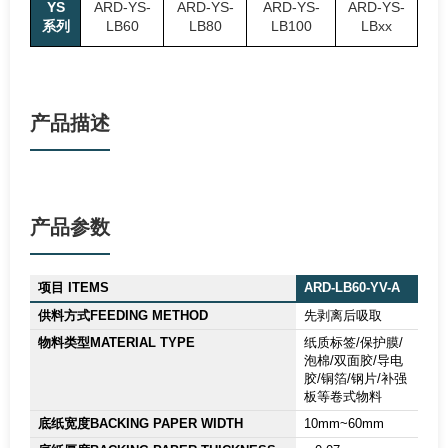
YS
ARD-YS-
ARD-YS-
ARD-YS-
ARD-YS-
系列
LB60
LB80
LB100
LBxx
产品描述
产品参数
项目 ITEMS
ARD-LB60-YV-A
供料方式FEEDING METHOD
先剥离后吸取
物料类型MATERIAL TYPE
纸质标签/保护膜/
泡棉/双面胶/导电
胶/铜箔/钢片/补强
板等卷式物料
底纸宽度BACKING PAPER WIDTH
10mm~60mm