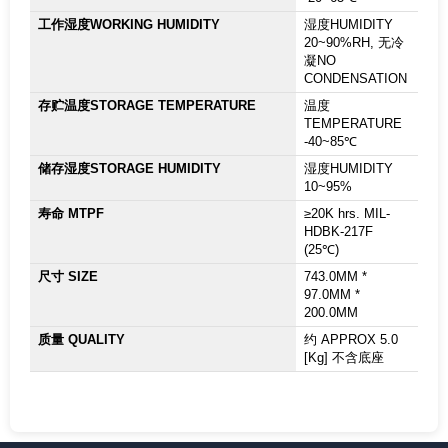
工作湿度WORKING HUMIDITY
湿度HUMIDITY
20~90%RH, 无冷
凝NO
CONDENSATION
存贮温度STORAGE TEMPERATURE
温度
TEMPERATURE
-40~85℃
储存湿度STORAGE HUMIDITY
湿度HUMIDITY
10~95%
寿命 MTPF
≥20K hrs. MIL-
HDBK-217F
(25℃)
尺寸 SIZE
743.0MM *
97.0MM *
200.0MM
质量 QUALITY
约 APPROX 5.0
[Kg] 不含底座