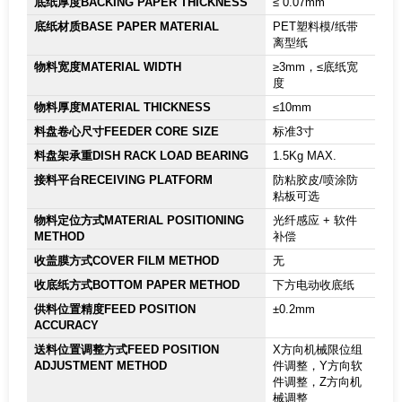
底纸厚度BACKING PAPER THICKNESS
≤ 0.07mm
底纸材质BASE PAPER MATERIAL
PET塑料模/纸带
离型纸
物料宽度MATERIAL WIDTH
≥3mm，≤底纸宽
度
物料厚度MATERIAL THICKNESS
≤10mm
料盘卷心尺寸FEEDER CORE SIZE
标准3寸
料盘架承重DISH RACK LOAD BEARING
1.5Kg MAX.
接料平台RECEIVING PLATFORM
防粘胶皮/喷涂防
粘板可选
物料定位方式MATERIAL POSITIONING
光纤感应 + 软件
METHOD
补偿
收盖膜方式COVER FILM METHOD
无
收底纸方式BOTTOM PAPER METHOD
下方电动收底纸
供料位置精度FEED POSITION
±0.2mm
ACCURACY
送料位置调整方式FEED POSITION
X方向机械限位组
ADJUSTMENT METHOD
件调整，Y方向软
件调整，Z方向机
械调整