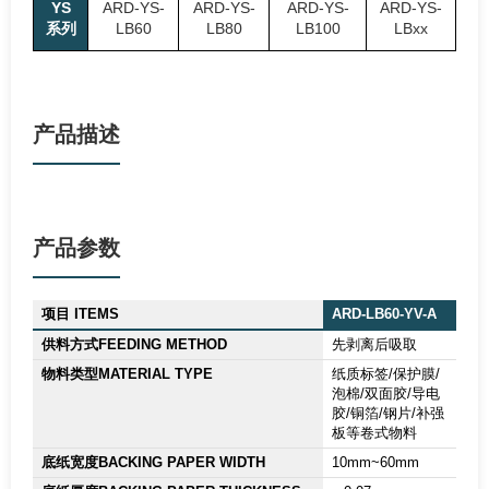
YS
ARD-YS-
ARD-YS-
ARD-YS-
ARD-YS-
系列
LB60
LB80
LB100
LBxx
产品描述
产品参数
项目 ITEMS
ARD-LB60-YV-A
供料方式FEEDING METHOD
先剥离后吸取
物料类型MATERIAL TYPE
纸质标签/保护膜/
泡棉/双面胶/导电
胶/铜箔/钢片/补强
板等卷式物料
底纸宽度BACKING PAPER WIDTH
10mm~60mm