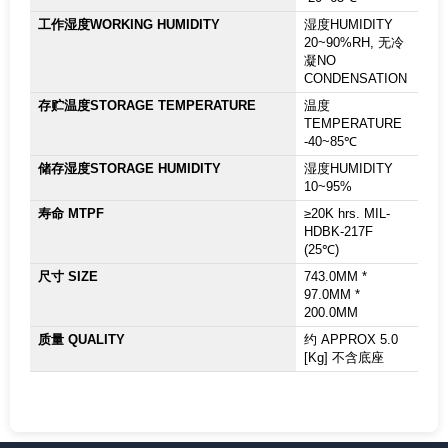
工作湿度WORKING HUMIDITY
湿度HUMIDITY
20~90%RH, 无冷
凝NO
CONDENSATION
存贮温度STORAGE TEMPERATURE
温度
TEMPERATURE
-40~85℃
储存湿度STORAGE HUMIDITY
湿度HUMIDITY
10~95%
寿命 MTPF
≥20K hrs. MIL-
HDBK-217F
(25℃)
尺寸 SIZE
743.0MM *
97.0MM *
200.0MM
质量 QUALITY
约 APPROX 5.0
[Kg] 不含底座