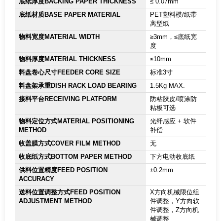
底纸厚度BACKING PAPER THICKNESS
≤ 0.07mm
底纸材质BASE PAPER MATERIAL
PET塑料模/纸带
离型纸
物料宽度MATERIAL WIDTH
≥3mm，≤底纸宽
度
物料厚度MATERIAL THICKNESS
≤10mm
料盘卷心尺寸FEEDER CORE SIZE
标准3寸
料盘架承重DISH RACK LOAD BEARING
1.5Kg MAX.
接料平台RECEIVING PLATFORM
防粘胶皮/喷涂防
粘板可选
物料定位方式MATERIAL POSITIONING
光纤感应 + 软件
METHOD
补偿
收盖膜方式COVER FILM METHOD
无
收底纸方式BOTTOM PAPER METHOD
下方电动收底纸
供料位置精度FEED POSITION
±0.2mm
ACCURACY
送料位置调整方式FEED POSITION
X方向机械限位组
ADJUSTMENT METHOD
件调整，Y方向软
件调整，Z方向机
械调整