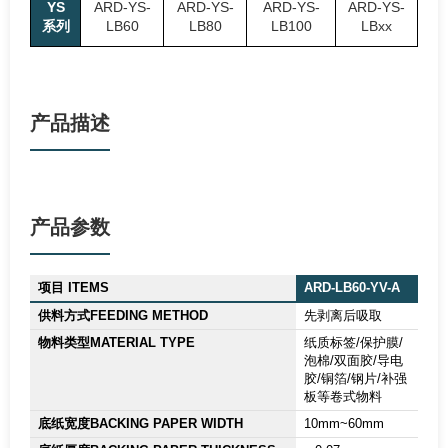
YS
ARD-YS-
ARD-YS-
ARD-YS-
ARD-YS-
系列
LB60
LB80
LB100
LBxx
产品描述
产品参数
项目 ITEMS
ARD-LB60-YV-A
供料方式FEEDING METHOD
先剥离后吸取
物料类型MATERIAL TYPE
纸质标签/保护膜/
泡棉/双面胶/导电
胶/铜箔/钢片/补强
板等卷式物料
底纸宽度BACKING PAPER WIDTH
10mm~60mm