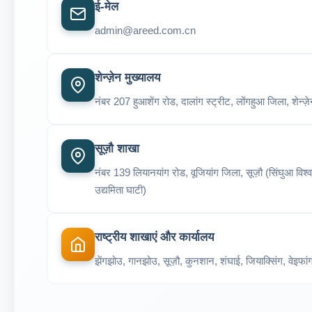
ई-मेल
admin@areed.com.cn
शेन्ज़ेन मुख्यालय
नंबर 207 हुआशेंग रोड, दालांग स्ट्रीट, लोंगहुआ जिला, शेन्ज़
सूज़ौ शाखा
नंबर 139 लियानयांग रोड, वूजियांग जिला, सूज़ौ (सिंघुआ विश्
उद्यमिता घाटी)
राष्ट्रीय शाखाएं और कार्यालय
झेंगझोउ, गानझोउ, सूज़ौ, कुनशान, शंघाई, जियाक्सिंग, वेइफांग,