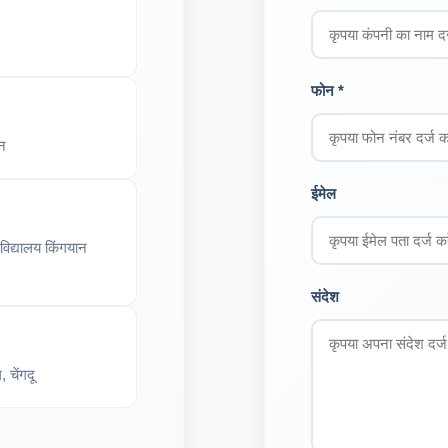
फोन *
ेन
ईमेल
वविद्यालय किंगयान
संदेश
 चेंगदू